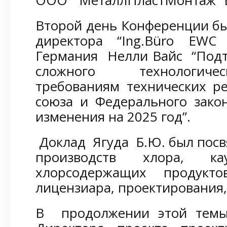
ООО “МеталлПластМонтаж” Б
Второй день Конференции б
директора “Ing.Büro EWC E
Германия Нелли Вайс “Подт
сложного технологиче
требованиям технических р
союза и Федерального зако
изменения на 2025 год”.
Доклад Ягуда Б.Ю. был посв
производств хлора, к
хлорсодержащих продукт
лицензиара, проектирования, 
В продолжении этой темы