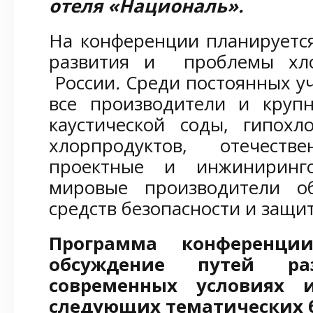
отеля «Националь».
На конференции планируетс
развития и проблемы хл
России
.
Среди постоянных у
все производители и крупн
каустической соды, гипохл
хлорпродуктов, отечест
проектные и инжиниринг
мировые производители об
средств безопасности и защи
Программа конференци
обсуждение путей ра
современных условиях 
следующих тематических 