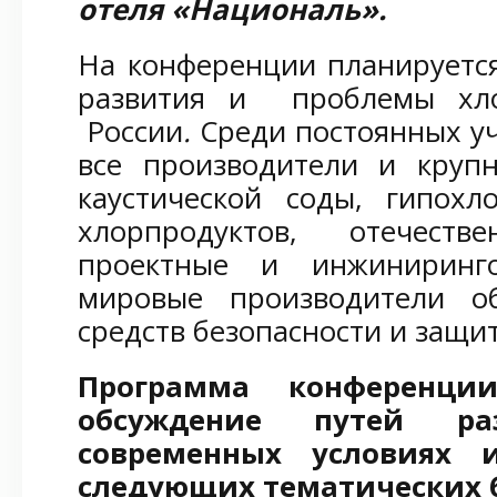
отеля «Националь».
На конференции планируетс
развития и проблемы хл
России
.
Среди постоянных у
все производители и крупн
каустической соды, гипохл
хлорпродуктов, отечест
проектные и инжиниринг
мировые производители об
средств безопасности и защи
Программа конференци
обсуждение путей ра
современных условиях 
следующих тематических 